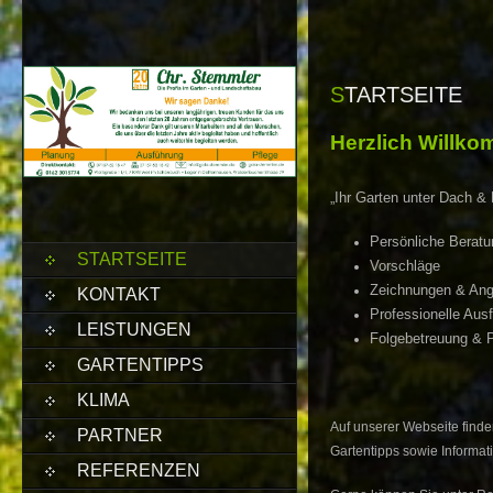
STARTSEITE
Herzlich Willko
„Ihr
Garten unter Dach & 
Persönliche Beratu
STARTSEITE
Vorschläge
Zeichnungen & An
KONTAKT
Professionelle Aus
LEISTUNGEN
Folgebetreuung & P
GARTENTIPPS
KLIMA
Auf unserer Webseite finde
PARTNER
Gartentipps sowie Informa
REFERENZEN